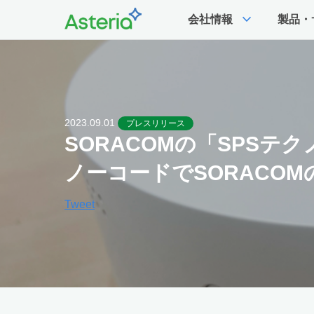
expand_more
会社情報
製品・
2023.09.01
プレスリリース
SORACOMの「SPSテ
ノーコードでSORACOM
Tweet