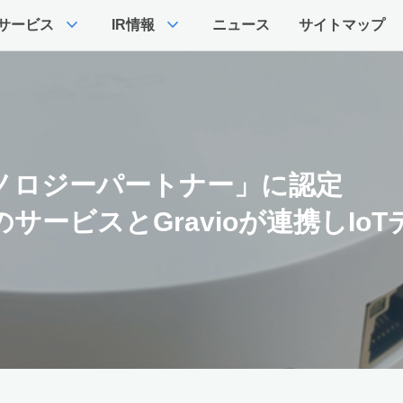
expand_more
expand_more
サービス
IR情報
ニュース
サイトマップ
クノロジーパートナー」に認定
のサービスとGravioが連携しI