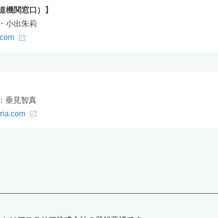
道機関窓口）】
・小出朱莉
.com
部：垂見智真
ria.com