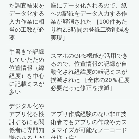
た調査結果を
座にデータ化されるので、紙
データ化する
への記録をデータ入力する作
入力作業に相
業が解消された ［100件あた
当の工数が必
り約2.5時間の登録工数削減を
要
実現］
手書きで記録
スマホのGPS機能が活用でき
していたため
るので、位置情報の記録が自
位置情報（緯
動化され経緯度の転記ミスが
経度）を中心
撲滅された ［全体の20％程度
に記載ミスが
必要だった修正を撲滅］
多い
デジタル化や
アプリ化を検
アプリ作成経験のない非IT技
討するにも関
術者でもアプリの作成やカス
係者に専門知
タマイズが可能なノーコード
識のある人が
仕様（注）