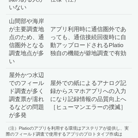
いない
山間部や海岸
が主要調査地
アプリ利用時に通信圏外であ
点のため、通
っても、通信接続回復時に自
信圏外となる
動アップロードされるPlatio
調査地点が多
独自の機能が僻地調査で有効
い
屋外かつ水辺
でのフィール
屋外での紙によるアナログ記
ド調査が多く
録からスマホアプリへの入力
調査票が濡れ
になり記録情報の品質向上へ
るなどの問題
［ヒューマンエラーの撲滅］
が多発
（注）Platioのアプリを利用する環境はアステリアが提供し、実
際のフィールド調査で使用するアプリのプロトタイプ作成は