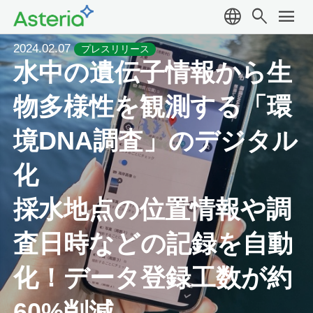
language
search
menu
2024.02.07
プレスリリース
水中の遺伝子情報から生
物多様性を観測する「環
境DNA調査」のデジタル
化
採水地点の位置情報や調
査日時などの記録を自動
化！データ登録工数が約
60%削減