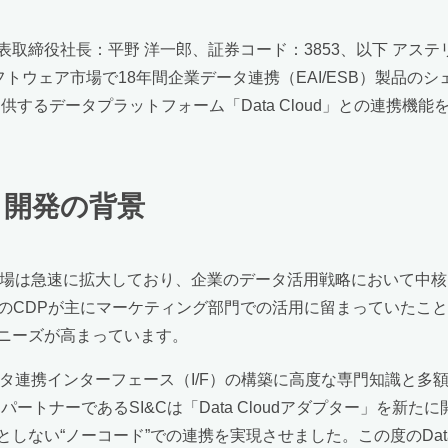
取締役社長：平野 洋一郎、証券コード：3853、以下 アステ
トウェア市場で18年間企業データ連携（EAI/ESB）製品のシェ
eが提供するデータプラットフォーム「Data Cloud」との連携機能
」開発の背景
は急速に拡大しており、企業のデータ活用戦略において中核的な役
、従来のCDPが主にマーケティング部門での活用に留まっていた
ニーズが高まっています。
タ連携インターフェース（I/F）の構築に高度な専門知識と多
ートナーであるSI&Cは「Data Cloudアダプター」を新たに
ない“ノーコード”での連携を実現させました。この度のData