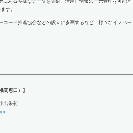
な場所にある多様なデータを集約、活用し情報の一元管理を可能
います。
ーコード推進協会などの設立に参画するなど、様々なイノベー
機関窓口）】
小出朱莉
com