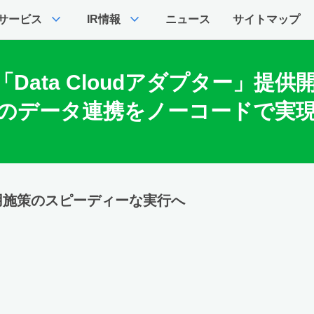
expand_more
expand_more
サービス
IR情報
ニュース
サイトマップ
p用「Data Cloudアダプター」提供
Cloudとのデータ連携をノーコードで実
用施策のスピーディーな実行へ