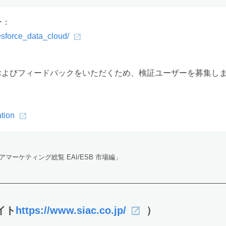
ー：
esforce_data_cloud/
機能検証およびフィードバックをいただくため、検証ユーザーを募
ation
マーケティング総覧 EAI/ESB 市場編」
イト
https://www.siac.co.jp/
）