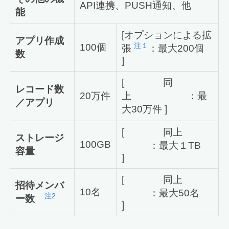
API連携、PUSH通知、他
能
[オプションによる拡
アプリ作成
注１
100個
張
：最大200個
数
]
[ 同
レコード数
20万件
上 ：最
／アプリ
大30万件 ]
[ 同上
ストレージ
100GB
：最大１TB
容量
]
[ 同上
招待メンバ
10名
：最大50名
注2
ー数
]