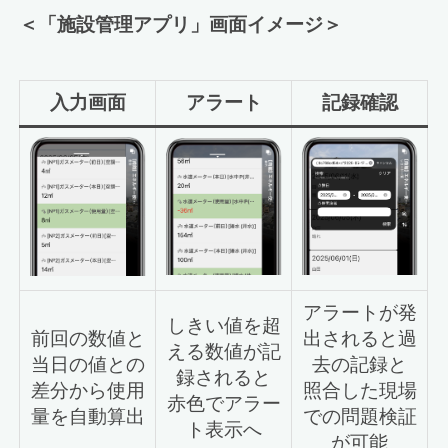
＜「施設管理アプリ」画面イメージ＞
入力画面
アラート
記録確認
アラートが発
しきい値を超
前回の数値と
出されると過
える数値が記
当日の値との
去の記録と
録されると
差分から使用
照合した現場
赤色でアラー
量を自動算出
での問題検証
ト表示へ
が可能