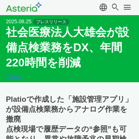
language
search
menu
2025.08.25
プレスリリース
社会医療法人大雄会が設
備点検業務をDX、年間
220時間を削減
Tweet
Platioで作成した「施設管理アプリ」
が設備点検業務からアナログ作業を
撤廃
点検現場で履歴データの“参照”も可
能となり、異常や故障予兆の早期検