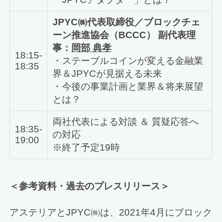
JPYC㈱代表取締役／ブロックチェ
ーン推進協会（BCCC） 副代表理
事：
岡部
典孝
18:15-
・ステーブルコインが変える金融業
18:35
界＆JPYCが見据える未来
・今後の事業計画と業界＆将来展望
とは？
両社代表による対談 ＆ 質疑応答へ
18:35-
の対応
19:00
※終了予定19時
＜参考資料・過去のプレスリリース＞
アステリアとJPYC㈱は、2021年4月にブロック