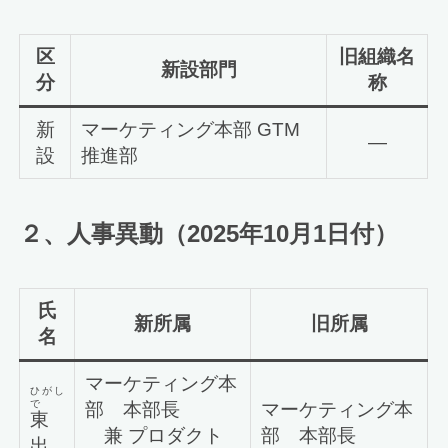
区
旧組織名
新設部門
分
称
新
マーケティング本部 GTM
―
設
推進部
２、人事異動（
2025
年
10
月
1
日付
）
氏
新所属
旧所属
名
マーケティング本
ひがし
で
部 本部長
マーケティング本
東
兼 プロダクト
部 本部長
出