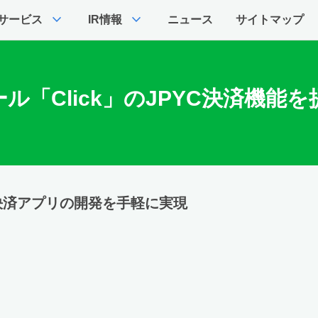
expand_more
expand_more
サービス
IR情報
ニュース
サイトマップ
「Click」のJPYC決済機能
決済アプリの開発を手軽に実現