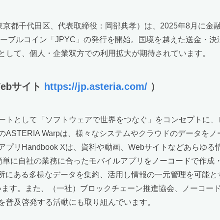
東京都千代田区、代表取締役：岡部典孝）は、2025年8月に
テーブルコイン「JPYC」の発行を開始。国境を越えた送金・
として、個人・企業双方での利用拡大が期待されています。
Webサイト
https://jp.asteria.com/
）
ートとして「ソフトウェアで世界をつなぐ」をコンセプトに、
ASTERIA Warpは、様々なシステムやクラウドのデータを
プリHandbook Xは、資料や動画、Webサイトなどあらゆ
も簡単に自社の業務に合ったモバイルアプリをノーコードで作成・
な場所にある多様なデータを集約、活用し情報の一元管理を可能
います。また、（一社）ブロックチェーン推進協会、ノーコー
を普及啓発する活動にも取り組んでいます。