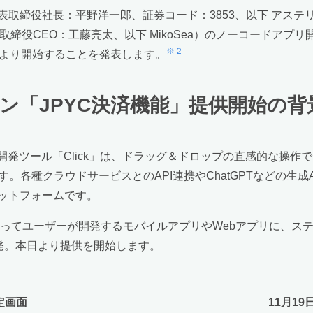
取締役社長：平野洋一郎、証券コード：3853、以下 アステリア
表取締役CEO：工藤亮太、以下 MikoSea）のノーコードアプリ
※２
より開始することを発表します。
ン「
JPYC
決済機能」提供開始の背
リ開発ツール「Click」は、ドラッグ＆ドロップの直感的な操作で
ます。各種クラウドサービスとのAPI連携やChatGPTなどの
ットフォームです。
を使ってユーザーが開発するモバイルアプリやWebアプリに、
発。本日より提供を開始します。
設定画面
11月1