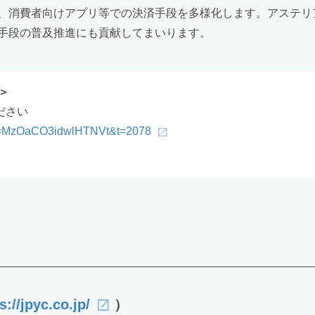
、消費者向けアプリ等での決済手段を多様化します。アステリ
手段の普及推進にも貢献してまいります。
＞
ださい
si=MzOaCO3idwlHTNVt&t=2078
s://jpyc.co.jp/
）