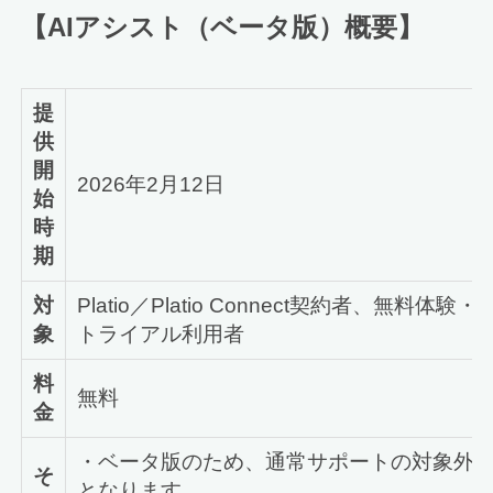
【
AI
アシスト（ベータ版）概要】
提
供
開
2026年2月12日
始
時
期
対
Platio／Platio Connect契約者、無料体験・
象
トライアル利用者
料
無料
金
・ベータ版のため、通常サポートの対象外
そ
となります