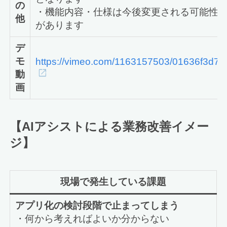
の
・機能内容・仕様は今後変更される可能性
他
があります
デ
モ
https://vimeo.com/1163157503/01636f3d7d
動
画
【
AI
アシストによる業務改善イメー
ジ】
現場で発生している課題
アプリ化の検討段階で止まってしまう
・何から考えればよいか分からない