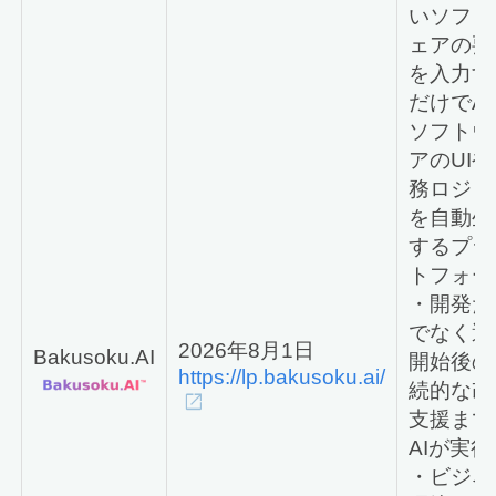
いソフト
ェアの要
を入力す
だけでAI
ソフトウ
アのUIや
務ロジッ
を自動生
するプラ
トフォー
・開発だ
でなく運
2026年8月1日
Bakusoku.AI
開始後の
https://lp.bakusoku.ai/
続的な改
支援まで
AIが実行
・ビジネ