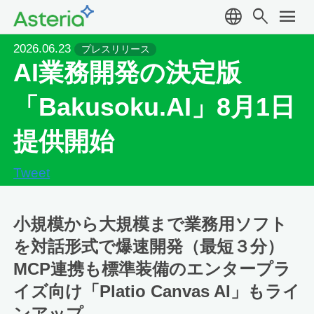
language
search
menu
2026.06.23
プレスリリース
AI業務開発の決定版
「Bakusoku.AI」8月1日
提供開始
Tweet
小規模から大規模まで業務用ソフト
を対話形式で爆速開発（最短３分）
MCP連携も標準装備の
エンタープラ
イズ向け「Platio Canvas AI」もライ
ンアップ