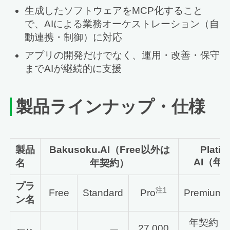
生成したソフトウェアをMCP化すること
で、AIによる業務オーケストレーション（自
動連携・制御）に対応
アプリの開発だけでなく、運用・改善・保守
までAIが継続的に支援
製品ラインナップ・仕様
製品
Bakusoku.AI（Free以外は
Plati
AI（年
名
年契約）
プラ
注1
Free
Standard
Pro
Premium
ン名
年契約
27,000