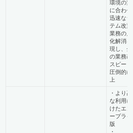
環境の変
に合わせ
迅速なシ
テム改変
業務の属
化解消を
現し、企
の業務改
スピード
圧倒的に
上
・より高
な利用に
けたエン
ープライ
版
・