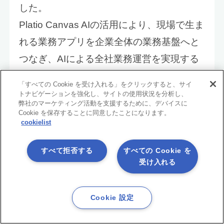
した。
Platio Canvas AIの活用により、現場で生ま
れる業務アプリを企業全体の業務基盤へと
つなぎ、AIによる全社業務運営を実現する
取り組みを加速してまいります。
「すべての Cookie を受け入れる」をクリックすると、サイ
トナビゲーションを強化し、サイトの使用状況を分析し、
株式会社日立システムズ 執行役員 山脇信
弊社のマーケティング活動を支援するために、デバイスに
Cookie を保存することに同意したことになります。
彦
cookielist
すべて拒否する
すべての Cookie を
受け入れる
フリーダム株式会社は、アステリア株式会
社様による新製品「Platio Canvas AI」の販
Cookie 設定
売開始を心より歓迎いたします。