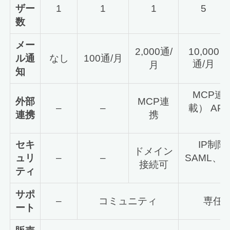
ザー
1
1
1
5
数
メー
2,000通/
10,000
ル通
なし
100通/月
通/月
月
知
MCP連
外部
MCP連
–
–
載） API
連携
携
円
セキ
IP制限
ドメイン
ュリ
–
–
SAML、
接続可
ティ
サポ
–
コミュニティ
専任
ート