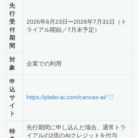
先
行
受
2026年6月23日〜2026年7月31日（ト
付
ライアル開始／7月末予定）
期
間
対
企業での利用
象
申
込
https://platio-ai.com/canvas-ai/
サ
イ
ト
先行期間に申し込んだ場合、通常トラ
特
イアルの2倍のAIクレジットを付与