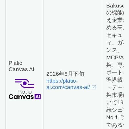
Bakusok
の機能に
え企業が
める高度
セキュリ
ィ、ガバ
ンス、
MCP/AP
Platio
携、専用
Canvas AI
ポートを
2026年8月下旬
準搭載
https://platio-
ai.com/canvas-ai/
・データ
携市場に
いて19
続シェア
※
No.1
製
であるデ