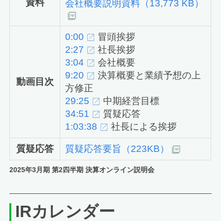
資料
会社概要説明資料（13,773 KB）
0:00
冒頭挨拶
2:27
社長挨拶
3:04
会社概要
9:20
決算概要と業績予想の上
動画目次
方修正
29:25
中期経営目標
34:51
質疑応答
1:03:38
社長による挨拶
質疑応答
質疑応答要旨（223KB）
2025年3月期
第2四半期
決算オンライン説明会
IRカレンダー