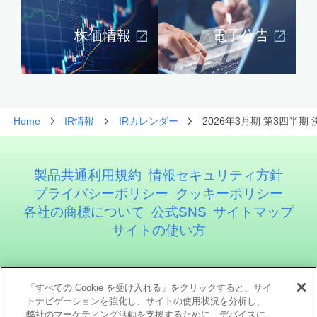
株価情報
電子公告
Home
IR情報
IRカレンダー
2026年3月期 第3四半
製品共通利用規約
情報セキュリティ方針
プライバシーポリシー
クッキーポリシー
各社の商標について
公式SNS
サイトマップ
サイトの使い方
アステリア株式会社
「すべての Cookie を受け入れる」をクリックすると、サイ
トナビゲーションを強化し、サイトの使用状況を分析し、
弊社のマーケティング活動を支援するために、デバイスに