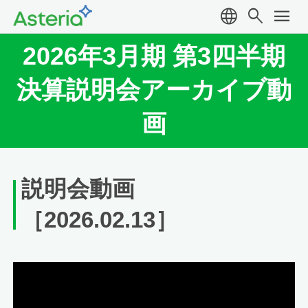
language
search
menu
2026年3月期 第3四半期
決算説明会アーカイブ動
画
説明会動画
［2026.02.13］