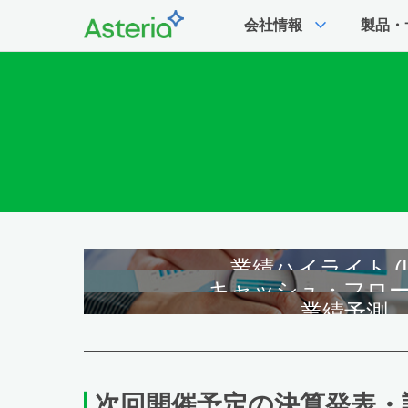
expand_more
会社情報
製品・
業績ハイライト (I
キャッシュ・フロー (
業績予測
次回開催予定の決算発表・