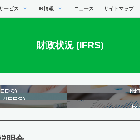
expand_more
expand_more
サービス
IR情報
ニュース
サイトマップ
財政状況 (IFRS)
FRS)
財政
IFRS)
セ
説明会