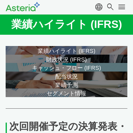
language
search
menu
業績ハイライト (IFRS)
業績ハイライト (IFRS)
財政状況 (IFRS)
キャッシュ・フロー (IFRS)
配当状況
業績予測
セグメント情報
次回開催予定の決算発表・