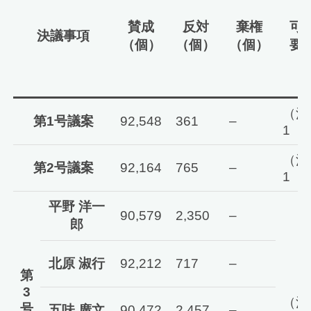
賛成
反対
棄権
可
決議事項
（個）
（個）
（個）
要
（注
第1号議案
92,548
361
–
1
（注
第2号議案
92,164
765
–
1
平野 洋一
90,579
2,350
–
郎
北原 淑行
92,212
717
–
第
3
（注
号
五味 廣文
90,472
2,457
–