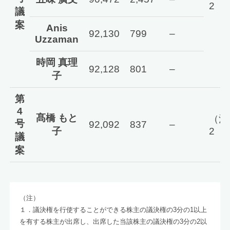
2
議
案
Anis
92,130
799
–
Uzzaman
時岡 真理
92,128
801
–
子
第
4
髙橋 もと
（注
号
92,092
837
–
子
2
議
案
（注）
１．議決権を行使することができる株主の議決権の3分の1以上
を有する株主が出席し、出席した当該株主の議決権の3分の2以