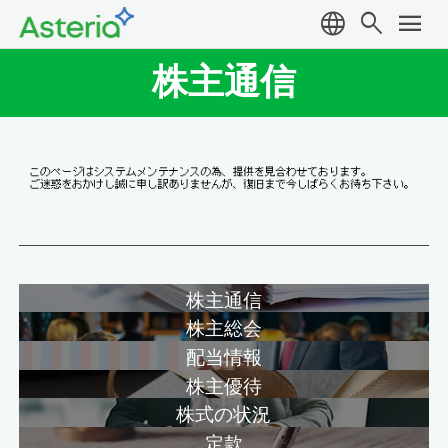
language
search
menu
株主通信
株主通信
株主総会
配当情報
株主優待
株式の状況
定款