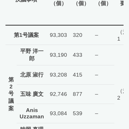
（個）
（個）
（個）
要
（注
第1号議案
93,303
320
–
1
平野 洋一
93,190
433
–
郎
北原 淑行
93,208
415
–
第
2
（注
号
五味 廣文
92,746
877
–
2
議
案
Anis
93,084
539
–
Uzzaman