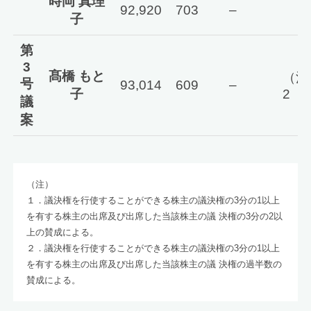
時岡 真理
92,920
703
–
子
第
3
髙橋 もと
（注
号
93,014
609
–
子
2
議
案
（注）
１．議決権を行使することができる株主の議決権の3分の1以上
を有する株主の出席及び出席した当該株主の議 決権の3分の2以
上の賛成による。
２．議決権を行使することができる株主の議決権の3分の1以上
を有する株主の出席及び出席した当該株主の議 決権の過半数の
賛成による。