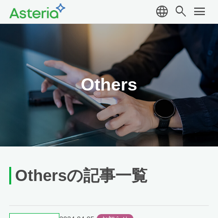
language
search
menu
Others
Othersの記事一覧