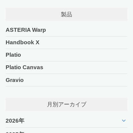
製品
ASTERIA Warp
Handbook X
Platio
Platio Canvas
Gravio
月別アーカイブ
expand_more
2026年