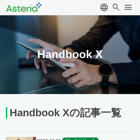
language
search
menu
Handbook X
Handbook Xの記事一覧