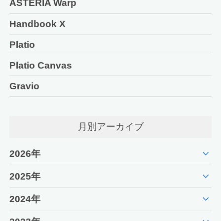
ASTERIA Warp
Handbook X
Platio
Platio Canvas
Gravio
月別アーカイブ
expand_more
2026年
expand_more
2025年
expand_more
2024年