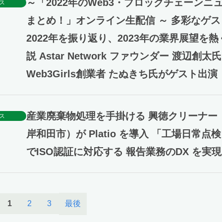
～「2022年のWeb3・ブロックチェーンニ
ス
まとめ！」オンライン生配信 ～ 多彩なゲ
2022年を振り返り、2023年の業界展望を熱
説 Astar Network ファウンダー 渡辺創太
Web3Girls創業者 たぬきち氏がゲスト出演
産業廃棄物処理を手掛ける 興徳クリーナー
ス
岸和田市）が Platio を導入 「工場日常点
でISO認証に対応する 報告業務のDX を実
最後
1
2
3