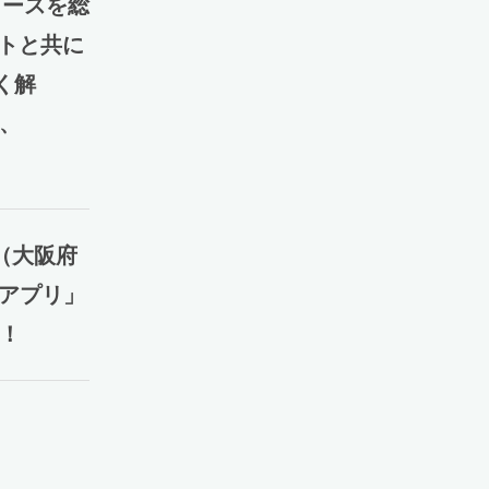
ュースを総
ストと共に
く解
氏、
（大阪府
検アプリ」
現！