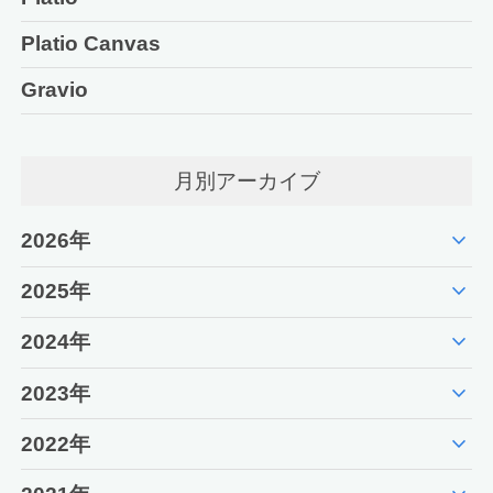
Platio Canvas
Gravio
月別アーカイブ
expand_more
2026年
expand_more
2025年
expand_more
2024年
expand_more
2023年
expand_more
2022年