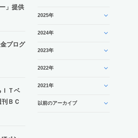
ター」提供
expand_more
2025年
expand_more
2024年
援金プログ
expand_more
2023年
expand_more
2022年
expand_more
2021年
るＩＴベ
週刊ＢＣ
expand_more
以前のアーカイブ