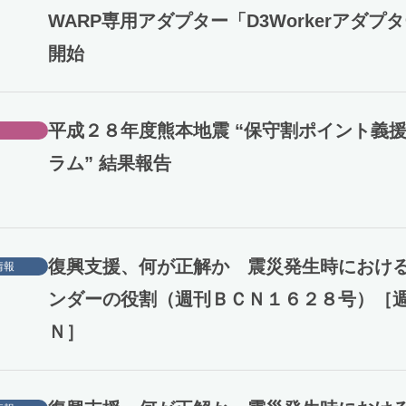
WARP専用アダプター「D3Workerアダプ
開始
平成２８年度熊本地震 “保守割ポイント義
ラム” 結果報告
復興支援、何が正解か 震災発生時におけ
情報
ンダーの役割（週刊ＢＣＮ１６２８号）［
Ｎ］