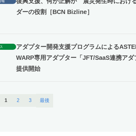
復興支援、何が正解か 震災発生時における
情報
ダーの役割［BCN Bizline］
アダプター開発支援プログラムによるASTER
ス
WARP専用アダプター「JFT/SaaS連携ア
提供開始
最後
1
2
3