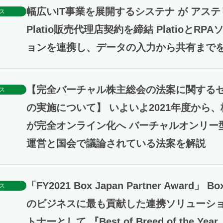
幅広いIT事業を展開するシステナ が アステ
ス
Platio販売代理店契約を締結 PlatioとRP
ョンを連携し、データの入力から共有まで
【完全バーチャル株主総会の法案に関する
ス
の実施について】 いよいよ2021年度から
が完全オンライン化へ バーチャルオンリー
運営と国会で議論されている法案を解説
「FY2021 Box Japan Partner Award」 Bo
ス
のビジネスに最も貢献した連携ソリューシ
トナーとして 『Best of Breed of the Yea