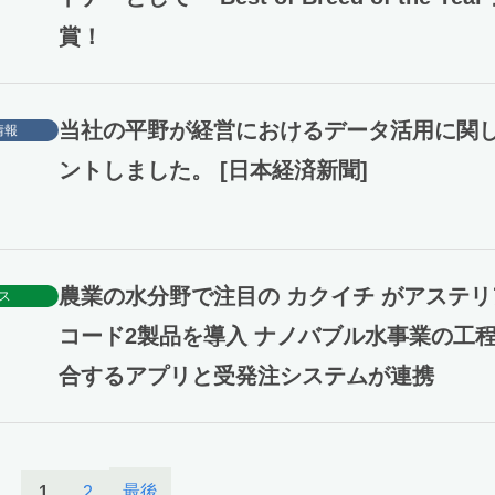
賞！
当社の平野が経営におけるデータ活用に関
情報
ントしました。 [日本経済新聞]
農業の水分野で注目の カクイチ がアステ
ス
コード2製品を導入 ナノバブル水事業の工
合するアプリと受発注システムが連携
最後
1
2