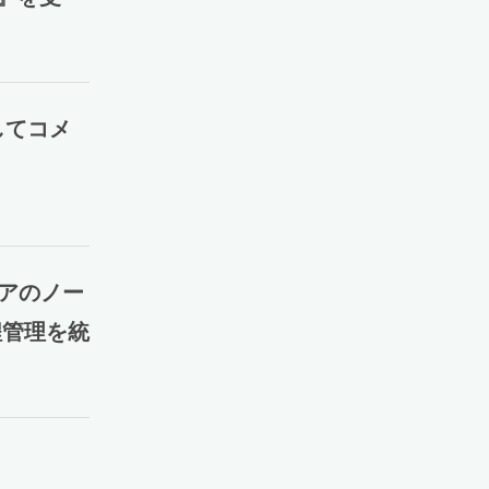
してコメ
リアのノー
程管理を統