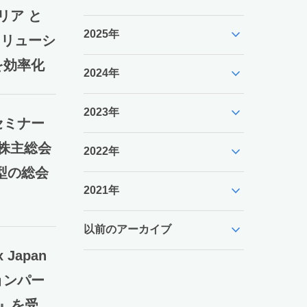
リア と
expand_more
2025年
Aソリューシ
を効率化
expand_more
2024年
expand_more
2023年
セミナー
、株主総会
expand_more
2022年
型の総会
expand_more
2021年
expand_more
以前のアーカイブ
x Japan
ョンパー
r 』を受