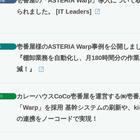
壱番屋の「ASTERIA Warp」導入について
情報
られました。 [IT Leaders]
壱番屋様のASTERIA Warp事例を公開しま
s
『棚卸業務を自動化し、月180時間分の作
減！』
カレーハウスCoCo壱番屋を運営する㈱壱番
ス
「Warp」を採用 基幹システムの刷新や、kin
の連携をノーコードで実現！