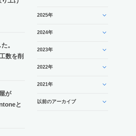
取り上げ
expand_more
2025年
expand_more
2024年
した。
expand_more
2023年
業工数を削
expand_more
2022年
expand_more
2021年
屋が
expand_more
以前のアーカイブ
toneと