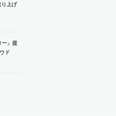
取り上げ
プター」提
ラウド