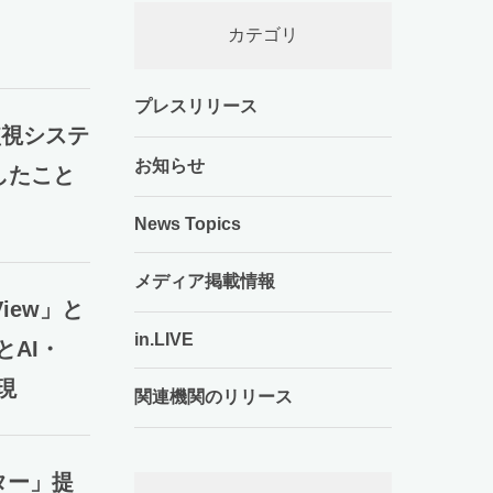
カテゴリ
プレスリリース
監視システ
お知らせ
したこと
News Topics
メディア掲載情報
View」と
in.LIVE
とAI・
現
関連機関のリリース
プター」提