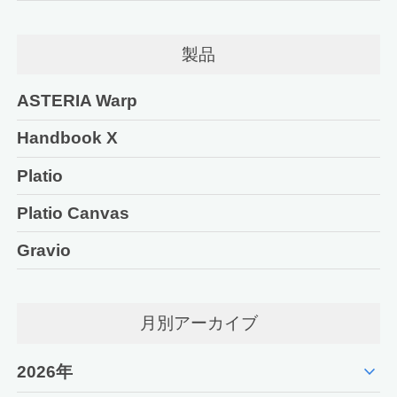
製品
ASTERIA Warp
Handbook X
Platio
Platio Canvas
Gravio
月別アーカイブ
expand_more
2026年