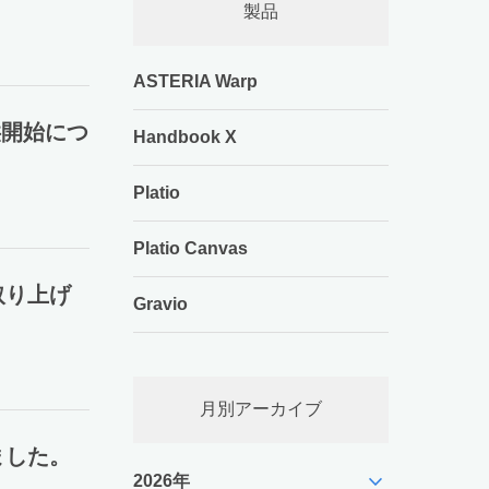
製品
ASTERIA Warp
」提供開始につ
Handbook X
Platio
Platio Canvas
取り上げ
Gravio
月別アーカイブ
ました。
expand_more
2026年