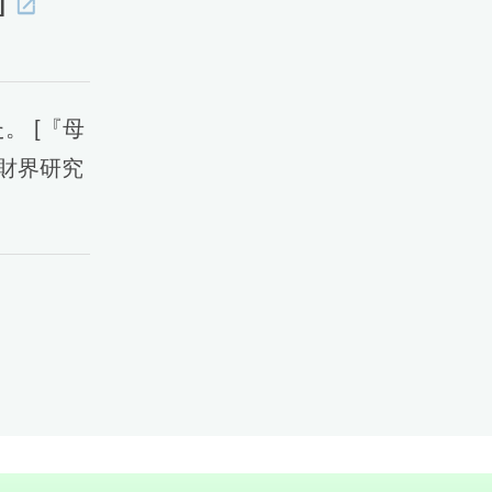
]
。 [『母
[財界研究