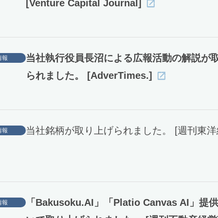
[Venture Capital Journal]
当社執行役員長沼による広報活動の解説が
情報
られました。 [AdverTimes.]
当社銘柄が取り上げられました。 [週刊東洋
情報
「Bakusoku.AI」「Platio Canvas AI
情報