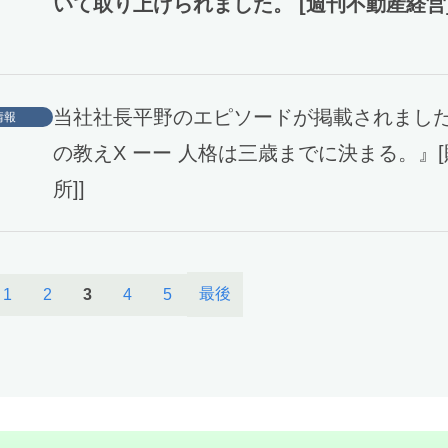
いて取り上げられました。 [週刊不動産経営
当社社長平野のエピソードが掲載されました
情報
の教えX ーー 人格は三歳までに決まる。』
所]]
最後
1
2
3
4
5