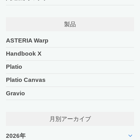
製品
ASTERIA Warp
Handbook X
Platio
Platio Canvas
Gravio
月別アーカイブ
expand_more
2026年