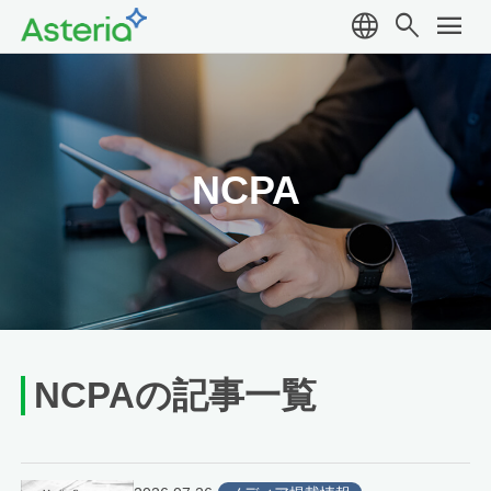
language
search
menu
NCPA
NCPAの記事一覧