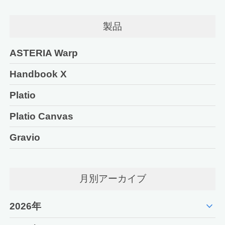
製品
ASTERIA Warp
Handbook X
Platio
Platio Canvas
Gravio
月別アーカイブ
expand_more
2026年