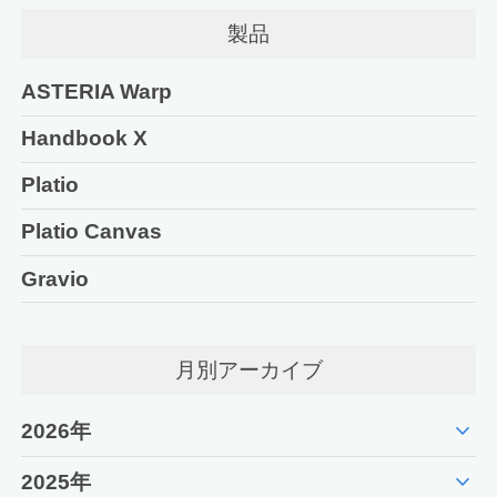
製品
ASTERIA Warp
Handbook X
Platio
Platio Canvas
Gravio
月別アーカイブ
expand_more
2026年
expand_more
2025年