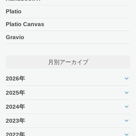
Platio
Platio Canvas
Gravio
月別アーカイブ
expand_more
2026年
expand_more
2025年
expand_more
2024年
expand_more
2023年
expand_more
2022年