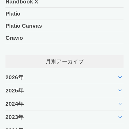
Handbook X
Platio
Platio Canvas
Gravio
月別アーカイブ
expand_more
2026年
expand_more
2025年
expand_more
2024年
expand_more
2023年