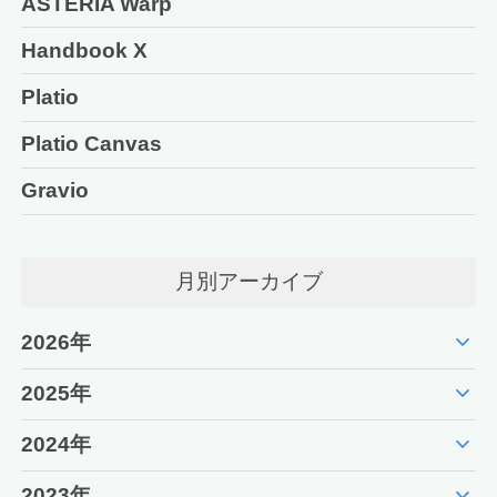
ASTERIA Warp
Handbook X
Platio
Platio Canvas
Gravio
月別アーカイブ
expand_more
2026年
expand_more
2025年
expand_more
2024年
expand_more
2023年