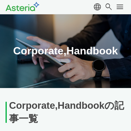
language
search
menu
Corporate,Handbook
Corporate,Handbookの記
事一覧