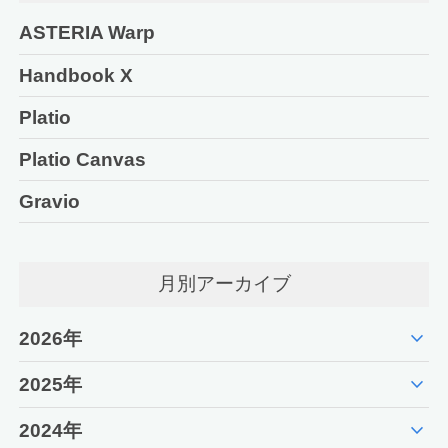
ASTERIA Warp
Handbook X
Platio
Platio Canvas
Gravio
月別アーカイブ
expand_more
2026年
expand_more
2025年
expand_more
2024年