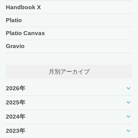
Handbook X
Platio
Platio Canvas
Gravio
月別アーカイブ
expand_more
2026年
expand_more
2025年
expand_more
2024年
expand_more
2023年