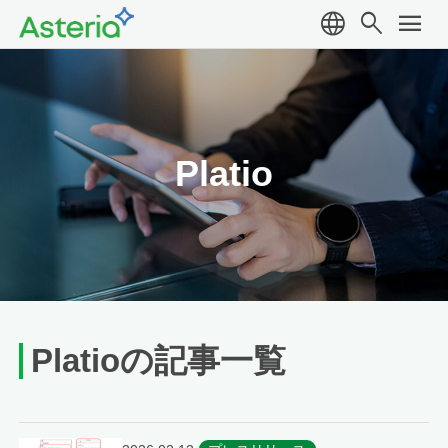
language
search
menu
Platio
Platioの記事一覧