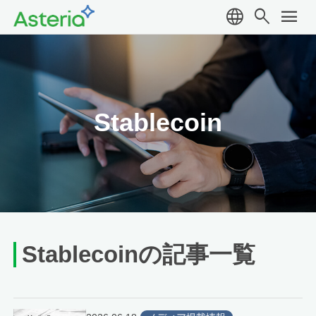
language
search
menu
Stablecoin
Stablecoinの記事一覧