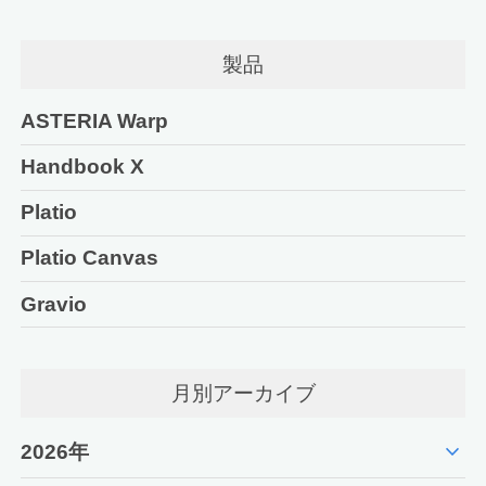
製品
ASTERIA Warp
Handbook X
Platio
Platio Canvas
Gravio
月別アーカイブ
expand_more
2026年