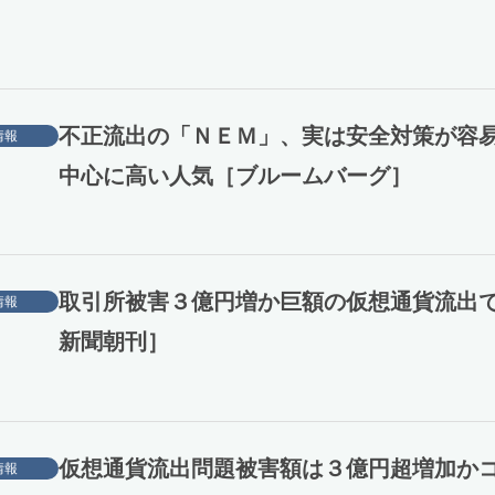
不正流出の「ＮＥＭ」、実は安全対策が容
情報
中心に高い人気［ブルームバーグ］
取引所被害３億円増か巨額の仮想通貨流出
情報
新聞朝刊］
仮想通貨流出問題被害額は３億円超増加か
情報