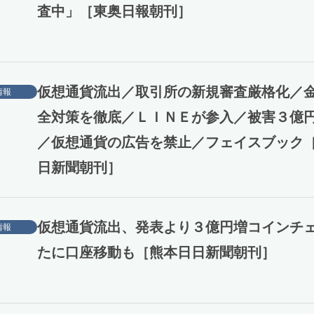
査中」［東奥日報朝刊］
仮想通貨流出／取引所の新規審査厳格化／
情報
全対策を徹底／ＬＩＮＥが参入／被害３億
／仮想通貨の広告を禁止／フェイスブック
日新聞朝刊］
仮想通貨流出、発表より３億円増コインチ
情報
たに口座移動も［熊本日日新聞朝刊］