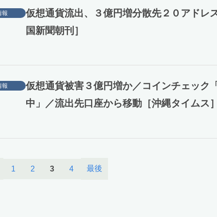
仮想通貨流出、３億円増分散先２０アドレ
情報
国新聞朝刊］
仮想通貨被害３億円増か／コインチェック
情報
中」／流出先口座から移動［沖縄タイムス
最後
1
2
3
4