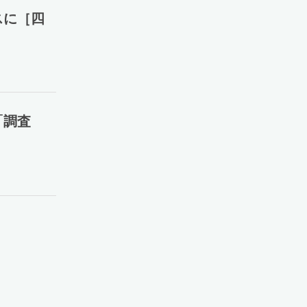
スに［四
「調査
］