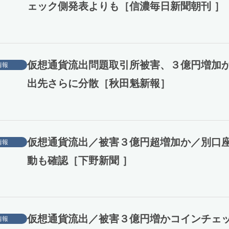
ェック側発表よりも［信濃毎日新聞朝刊 ］
仮想通貨流出問題取引所被害、３億円増加
情報
出先さらに分散［秋田魁新報］
仮想通貨流出／被害３億円超増加か／別口
情報
動も確認［下野新聞 ］
仮想通貨流出／被害３億円増かコインチェ
情報