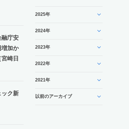
expand_more
2025年
expand_more
2024年
金融庁安
expand_more
2023年
円増加か
［宮崎日
expand_more
2022年
expand_more
2021年
ェック新
expand_more
以前のアーカイブ