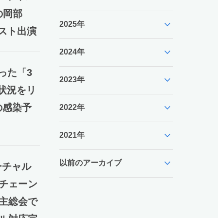
の岡部
expand_more
2025年
もゲスト出演
expand_more
2024年
った「3
expand_more
2023年
雑状況をリ
expand_more
の感染予
2022年
expand_more
2021年
expand_more
以前のアーカイブ
ーチャル
クチェーン
株主総会で