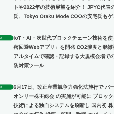
トや2022年の技術展望を紹介！ JPYC代表
氏、Tokyo Otaku Mode COOの安宅氏
IoT・AI・次世代ブロックチェーン技術を使
ス
密回避Webアプリ」を開発 CO2濃度と混
アルタイムで確認・記録する大規模会場で
防対策ツール
6月17日、改正産業競争力強化法施行で バ
ス
オンリー株主総会 の実施が可能に ブロッ
技術による独自システムを刷新し 国内初 