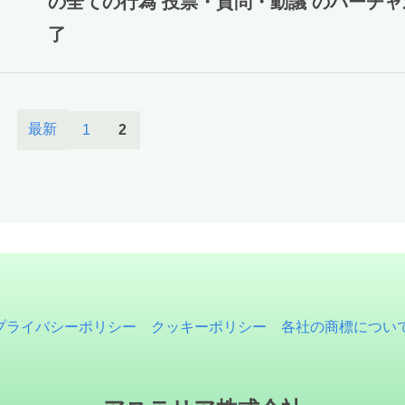
の全ての行為 投票・質問・動議 のバーチ
了
最新
1
2
プライバシーポリシー
クッキーポリシー
各社の商標につい