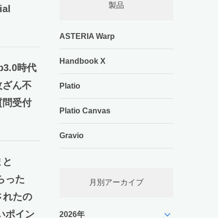
製品
al
ASTERIA Warp
Handbook X
3.0時代
改ざん不
Platio
質問受付
Platio Canvas
Gravio
まと
らった
月別アーカイブ
されたの
expand_more
いポイン
2026年