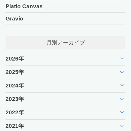
Platio Canvas
Gravio
月別アーカイブ
expand_more
2026年
expand_more
2025年
expand_more
2024年
expand_more
2023年
expand_more
2022年
expand_more
2021年