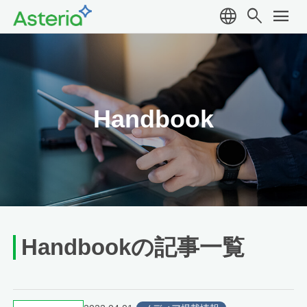
language
search
menu
Handbook
Handbookの記事一覧