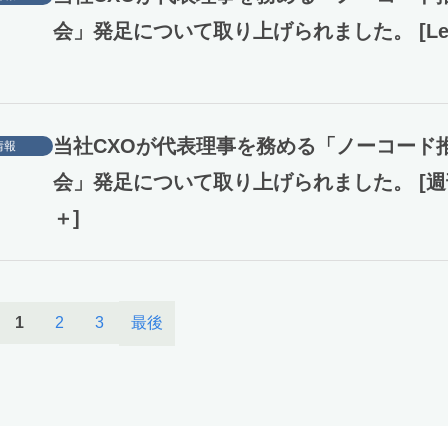
会」発足について取り上げられました。 [Ledg
当社CXOが代表理事を務める「ノーコード
情報
会」発足について取り上げられました。 [週
＋]
最後
1
2
3