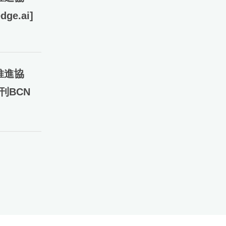
e.ai]
推進協
刊BCN